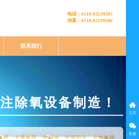
电话：0518-82239585
传真：0518-82239586
：
18961377096
服务热线
联系我们
注除氧设备
制造！
主页
客服
集团、大唐集团、中海油、中国铝业、华电集团