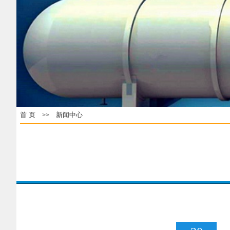
首 页
新闻中心
>>