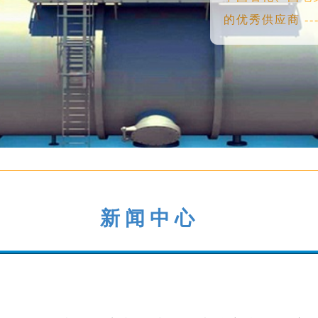
的优秀
供应商
-
新 闻 中 心