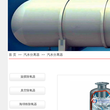
首 页
汽水分离器
汽水分离器
>>
>>
旋膜除氧器
真空除氧器
海绵铁除氧器