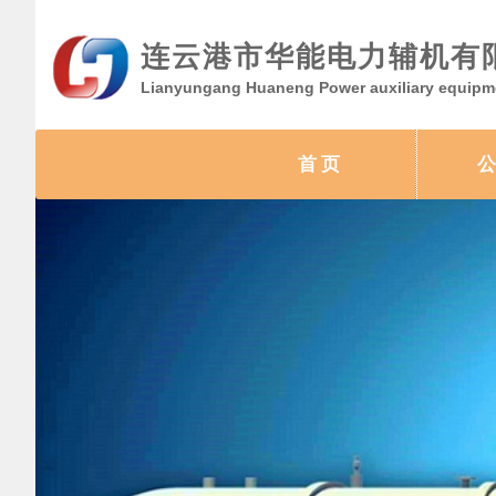
连云港市华能电
力辅机有
Lianyungang
Huaneng Power auxiliary equipme
首 页
公