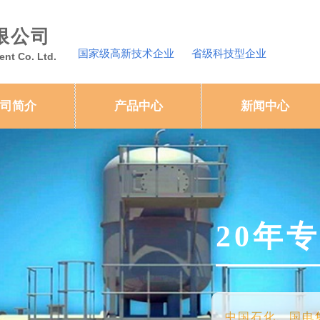
限公司
国家级高新技术企业 省级科技型企业
nt Co. Ltd.
司简介
产品中心
新闻中心
20年
专
中国石化、国电