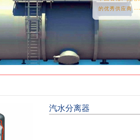
的优秀
供应商
-
汽水分离器